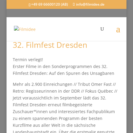
+49 69 66600120 (AB)
info@filmidee.de
32. Filmfest Dresden
Termin verlegt!
Erster Filme in den Sonderprogrammen des 32.
Filmfest Dresden: Auf den Spuren des Unsagbaren
Mehr als 2.900 Einreichungen // Tribut Omer Fast //
Retro: Regisseurinnen in der DDR // Fokus Québec //
Jetzt voraussichtlich im September lädt das 32.
Filmfest Dresden erneut filmbegeisterte
Zuschauer*innen und interessiertes Fachpublikum
zu einem spannenden Programm der besten
Kurzfilme aus aller Welt in die sächsische
Landeshauptstadt ein. Über die erstmalig genutzte