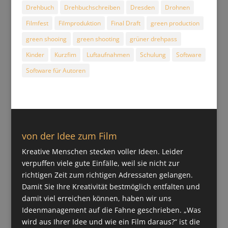
Drehbuch
Drehbuchschreiben
Dresden
Drohnen
Filmfest
Filmproduktion
Final Draft
green production
green shooing
green shooting
grüner drehpass
Kinder
Kurzfim
Luftaufnahmen
Schulung
Software
Software für Autoren
von der Idee zum Film
Kreative Menschen stecken voller Ideen. Leider
verpuffen viele gute Einfälle, weil sie nicht zur
richtigen Zeit zum richtigen Adressaten gelangen.
Damit Sie Ihre Kreativität bestmöglich entfalten und
damit viel erreichen können, haben wir uns
Ideenmanagement auf die Fahne geschrieben. „Was
wird aus Ihrer Idee und wie ein Film daraus?“ ist die