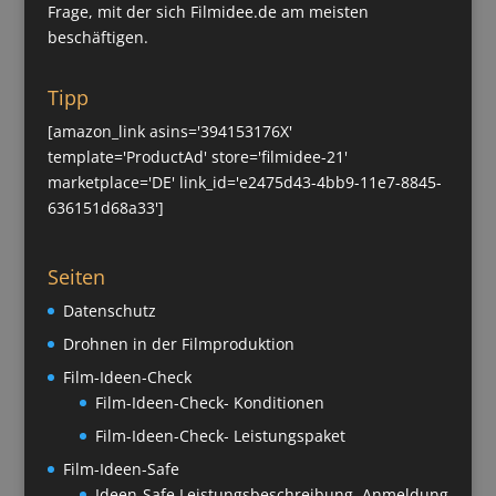
Frage, mit der sich Filmidee.de am meisten
beschäftigen.
Tipp
[amazon_link asins='394153176X'
template='ProductAd' store='filmidee-21'
marketplace='DE' link_id='e2475d43-4bb9-11e7-8845-
636151d68a33']
Seiten
Datenschutz
Drohnen in der Filmproduktion
Film-Ideen-Check
Film-Ideen-Check- Konditionen
Film-Ideen-Check- Leistungspaket
Film-Ideen-Safe
Ideen-Safe Leistungsbeschreibung, Anmeldung