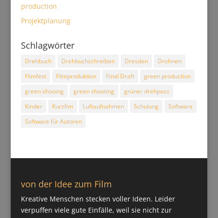
production
Projektplanung
Schlagwörter
Drehbuch
Drehbuchschreiben
Dresden
Drohnen
Filmfest
Filmproduktion
Final Draft
green production
green shooing
green shooting
grüner drehpass
Kinder
Kurzfim
Luftaufnahmen
Schulung
Software
Software für Autoren
von der Idee zum Film
Kreative Menschen stecken voller Ideen. Leider
verpuffen viele gute Einfälle, weil sie nicht zur