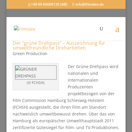
+49 69 66600120 (AB)
info@filmidee.de
Der “grüne Drehpass” – Auszeichnung für
umweltfreundliche Dreharbeiten
Green Production
Der Grüne Drehpass wird
nationalen und
internationalen
(© FCHSH)
Produzenten
projektbezogen von der
Film Commission Hamburg Schleswig-Holstein
(FCHSH) ausgestellt, die ihren Film am Standort
nachweislich umweltbewusst drehen. Über das von
Hamburg als europäischer Umwelthauptstadt 2011
zertifizierte Gütesiegel für Film- und TV-Produktionen,